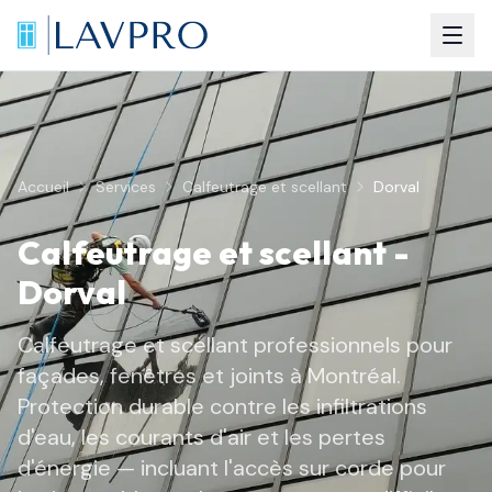
Accueil
Services
Calfeutrage et scellant
Dorval
Calfeutrage et scellant
-
Dorval
Calfeutrage et scellant professionnels pour
façades, fenêtres et joints à Montréal.
Protection durable contre les infiltrations
d'eau, les courants d'air et les pertes
d'énergie — incluant l'accès sur corde pour