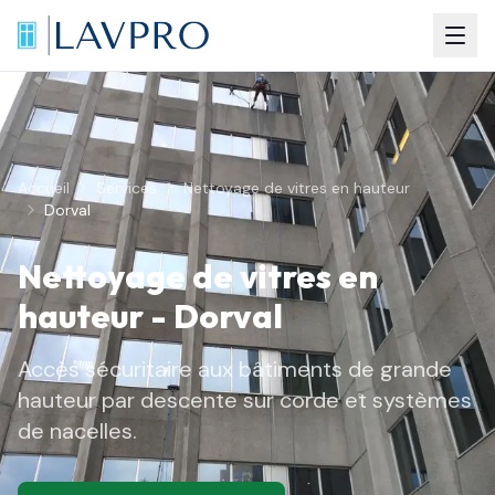
Accueil
Services
Nettoyage de vitres en hauteur
Dorval
Nettoyage de vitres en
hauteur
-
Dorval
Accès sécuritaire aux bâtiments de grande
hauteur par descente sur corde et systèmes
de nacelles.